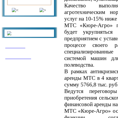
Качество выполн
агротехническим но
услуг на 10-15% ниже
МТС «Кюре-Агро» пл
Панорамы
будет укрупняться
предприятием с устав
процессе своего р
Библиотека
специализированны
Гостевая книга
системой машин для
полеводства.
Полезные ссылки
В рамках антикризи
аренды МТС в 4 кварт
сумму 5766,8 тыс. руб
Ведутся переговор
приобретения сельско
финансовой аренды на
МТС «Кюре-Агро» осу
функции со