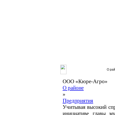
Главная
О ра
ООО «Кюре-Агро»
Муниципальный район
О районе
»
Общественная приемная
Предприятия
Учитывая высокий спр
Приоритетные проекты
инициативе главы м