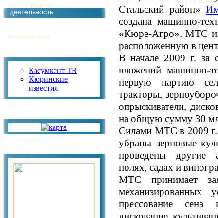
Антикоррупционная
Стальский район»
Им
деятельность
создана машинно-те
«Кюре-Агро». МТС им
Антитеррор
расположенную в цент
СМИ
В начале 2009 г. за 
вложений машинно-те
Касумкент ТВ
Кюринские
первую партию сель
известия
тракторы, зерноуборо
опрыскиватели, диско
Карта
на общую сумму 30 мл
Силами МТС в 2009 г.
убраны зерновые кул
Фотогалерея
проведены другие а
полях, садах и виногр
МТС принимает зая
механизированных у
прессование сена 
дискование, культиваци