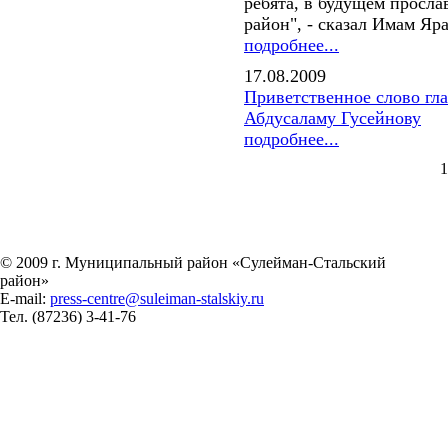
ребята, в будущем просл
район", - сказал Имам Яр
подробнее...
17.08.2009
Приветственное слово гл
Абдусаламу Гусейнову
подробнее...
1
© 2009 г. Муниципальный район «Сулейман-Стальский
район»
E-mail:
press-centre@suleiman-stalskiy.ru
Тел.
(87236) 3-41-76