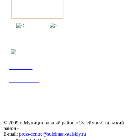
Панорамы
Библиотека
Гостевая книга
Полезные ссылки
© 2009 г. Муниципальный район «Сулейман-Стальский
район»
E-mail:
press-centre@suleiman-stalskiy.ru