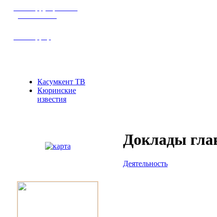
Антикоррупционная
деятельность
Антитеррор
СМИ
Касумкент ТВ
Кюринские
известия
Карта
Доклады гла
Деятельность
Фотогалерея