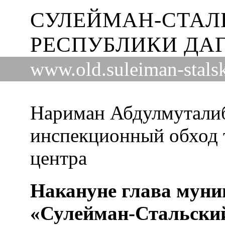
СУЛЕЙМАН-СТАЛ
РЕСПУБЛИКИ ДА
www.old.suleiman-stalsk
Нариман Абдулмутали
инспекционный обход 
центра
Накануне глава муни
«Сулейман-Стальски