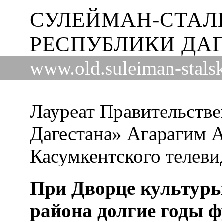
СУЛЕЙМАН-СТАЛ
РЕСПУБЛИКИ ДА
www.old.suleiman-stalsk
Лауреат Правительств
Дагестана» Агарагим А
Касумкентского телеви
При Дворце культур
района долгие годы 