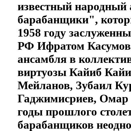
известный народный 
барабанщики", котор
1958 году заслуженн
РФ Ифратом Касумовы
ансамбля в коллекти
виртуозы Кайиб Кай
Мейланов, Зубаил Ку
Гаджимисриев, Омар 
годы прошлого столе
барабанщиков неодно