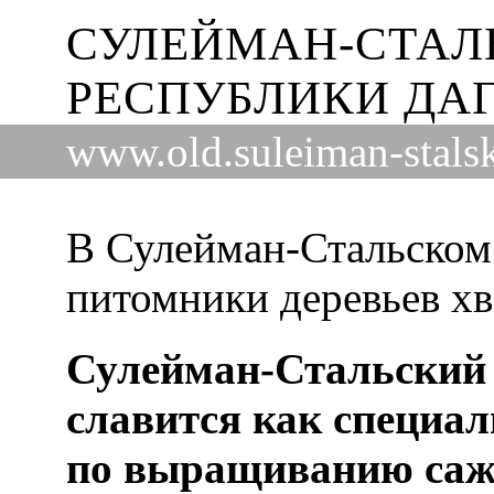
СУЛЕЙМАН-СТАЛ
РЕСПУБЛИКИ ДА
www.old.suleiman-stalsk
В Сулейман-Стальском
питомники деревьев х
Сулейман-Стальский 
славится как специа
по выращиванию саже