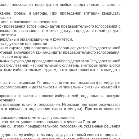
ного голосования посредством любых средств связи, а также в
ржание, формы и методы. При проведении агитации кандидату
вания.
 день голосования запрещается.
к проведения встреч кандидатов предварительного голосования с
ьного голосования, в том числе доступа представителей средств
омитетом.
деральным организационным комитетом.
со следующими принципами:
ьных округов для проведения выборов депутатов Государственной
торый включаются как кандидаты предварительного голосования,
ельным округам.
льных округов для проведения выборов депутатов Государственной
дов бюллетеней: избирательный бюллетень, в который включаются
атным избирательным округам, в которые включаются кандидаты
и счетные комиссии. Региональная счетная комиссия формируется
 формирования и деятельности Региональных счетных комиссий и
ирования количества голосов избирателей, поданных за каждого
осования.
в предварительного голосования. Итоговый протокол результатов
а и время его подписания (часы и минуты). Протокол является
рганизационный комитет для утверждения.
 соответствующего регионального отделения Партии.
ние об итогах предварительного голосования. Указанные решения
деральному избирательному округу и итоговый список кандидатов