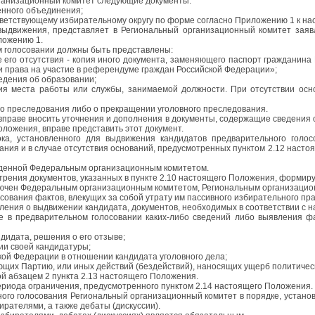
ганизационный комитет следующие документы:
енного объединения;
ответствующему избирательному округу по форме согласно Приложению 1 к н
выдвижения, представляет в Региональный организационный комитет заявл
ложению 1.
ом голосовании должны быть представлены:
е его отсутствия - копия иного документа, заменяющего паспорт гражданина
и права на участие в референдуме граждан Российской Федерации»;
едения об образовании;
ния места работы или службы, занимаемой должности. При отсутствии осн
ного преследования либо о прекращении уголовного преследования.
вправе вносить уточнения и дополнения в документы, содержащие сведения о 
ложения, вправе представить этот документ.
ка, установленного для выдвижения кандидатов предварительного голос
ия и в случае отсутствия оснований, предусмотренных пунктом 2.12 настоящ
жденной Федеральным организационным комитетом.
рения документов, указанных в пункте 2.10 настоящего Положения, формир
ючен Федеральным организационным комитетом, Региональным организационн
ования фактов, влекущих за собой утрату им пассивного избирательного пра
мления о выдвижении кандидата, документов, необходимых в соответствии с
ие в предварительном голосовании каких-либо сведений либо выявления ф
идата, решения о его отзыве;
ии своей кандидатуры;
кой Федерации в отношении кандидата уголовного дела;
ющих Партию, или иных действий (бездействий), наносящих ущерб политичес
й абзацем 2 пункта 2.13 настоящего Положения.
ериода ограничения, предусмотренного пунктом 2.14 настоящего Положения.
го голосования Региональный организационный комитет в порядке, установ
ирателями, а также дебаты (дискуссии).