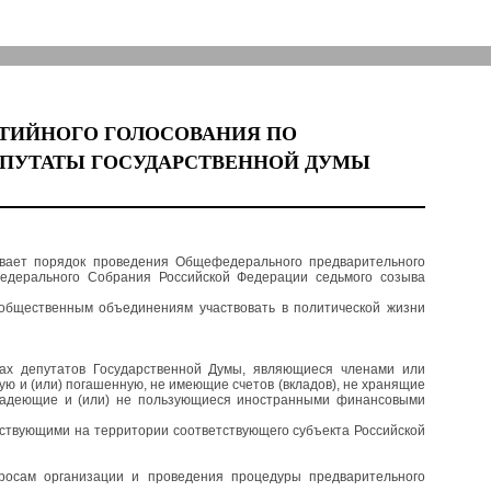
РТИЙНОГО ГОЛОСОВАНИЯ ПО
ЕПУТАТЫ ГОСУДАРСТВЕННОЙ ДУМЫ
ивает порядок проведения Общефедерального предварительного
едерального Собрания Российской Федерации седьмого созыва
 общественным объединениям участвовать в политической жизни
ах депутатов Государственной Думы, являющиеся членами или
ую и (или) погашенную, не имеющие счетов (вкладов), не хранящие
владеющие и (или) не пользующиеся иностранными финансовыми
йствующими на территории соответствующего субъекта Российской
росам организации и проведения процедуры предварительного