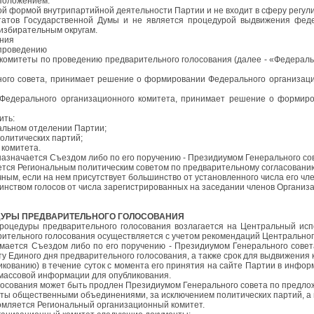
Положением.
й формой внутрипартийной деятельности Партии и не входит в сферу регул
татов Государственной Думы и не является процедурой выдвижения феде
избирательным округам.
ания
проведению
 комитеты по проведению предварительного голосования (далее - «Федерал
ного совета, принимает решение о формировании Федерального организаци
Федерального организационного комитета, принимает решение о формиров
ить:
альном отделении Партии;
олитических партий;
 комитета.
азначается Съездом либо по его поручению - Президиумом Генерального со
ется Региональным политическим советом по предварительному согласовани
ым, если на нем присутствует большинство от установленного числа его чле
ством голосов от числа зарегистрированных на заседании членов Организа
ДУРЫ ПРЕДВАРИТЕЛЬНОГО ГОЛОСОВАНИЯ
роцедуры предварительного голосования возлагается на Центральный ис
ительного голосования осуществляется с учетом рекомендаций Центральног
ается Съездом либо по его поручению - Президиумом Генерального совета
у Единого дня предварительного голосования, а также срок для выдвижения
ованию) в течение суток с момента его принятия на сайте Партии в инфо
 массовой информации для опубликования.
лосования может быть продлен Президиумом Генерального совета по предло
ты общественными объединениями, за исключением политических партий, а 
омляется Региональный организационный комитет.