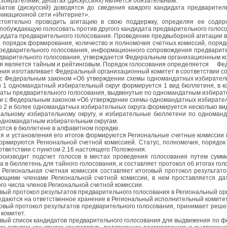
избирателями, дебатах (дискуссиях) является обязательным.
атов (дискуссий) доводятся до сведения каждого кандидата предваритель
икационной сети «Интернет».
остоятельно проводить агитацию в свою поддержку, определяя ее соде
побуждающую голосовать против другого кандидата предварительного голосо
идата предварительного голосования. Проведение предвыборной агитации в
порядок формирования, количество и полномочия счетных комиссий, порядо
редварительного голосования, информационного сопровождения предварител
дварительного голосования, утверждается Федеральным организационным к
я является тайным и рейтинговым. Порядок голосования определяется
Фе
ния изготавливает Федеральный организационный комитет в соответствии 
ии с Федеральным законом «Об утверждении схемы одномандатных избирател
1 одномандатный избирательный округ формируется 1 вид бюллетеня, в ко
даты предварительного голосования, выдвинутые по одномандатным избират
вии с Федеральным законом «Об утверждение схемы одномандатных избирате
2 и более одномандатных избирательных округа формируется несколько ви
ральному избирательному округу, и избирательные бюллетени по одноманд
 одномандатным избирательным округам.
тся в бюллетене в алфавитном порядке.
я и установления его итогов формируются Региональные счетные комиссии 
рмируются Региональной счетной комиссией. Статус, полномочия, порядок
тветствии с пунктом 2.16 настоящего Положения.
роизводит подсчет голосов в местах проведения голосования путем сумм
 в бюллетень для тайного голосования, и составляет протокол об итогах гол
 Региональная счетная комиссия составляет итоговый протокол результато
ующими членами Региональной счетной комиссии, в нем проставляется дат
го числа членов Региональной счетной комиссии.
вый протокол результатов предварительного голосования в Региональный о
даются на ответственное хранение в Региональный исполнительный комитет
овый протокол результатов предварительного голосования, принимает реше
комитет.
ый список кандидатов предварительного голосования для выдвижения по фе