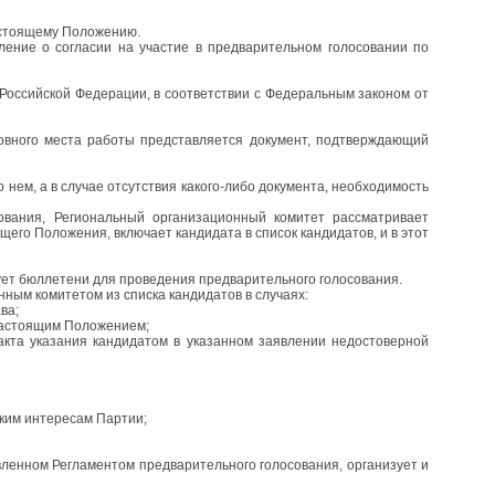
астоящему Положению.
ение о согласии на участие в предварительном голосовании по
 Российской Федерации, в соответствии с Федеральным законом от
овного места работы представляется документ, подтверждающий
нем, а в случае отсутствия какого-либо документа, необходимость
ования, Региональный организационный комитет рассматривает
его Положения, включает кандидата в список кандидатов, и в этот
ует бюллетени для проведения предварительного голосования.
ым комитетом из списка кандидатов в случаях:
ва;
 настоящим Положением;
акта указания кандидатом в указанном заявлении недостоверной
ким интересам Партии;
ленном Регламентом предварительного голосования, организует и