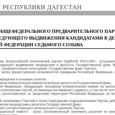
 РЕСПУБЛИКИ ДАГЕСТАН
ОБЩЕФЕДЕРАЛЬНОГО ПРЕДВАРИТЕЛЬНОГО ПА
ЛЕДУЮЩЕГО ВЫДВИЖЕНИЯ КАНДИДАТАМИ В Д
Й ФЕДЕРАЦИИ СЕДЬМОГО СОЗЫВА
тава Всероссийской политической партии «ЕДИНАЯ РОССИЯ» - устанавл
ледующего выдвижения кандидатами в депутаты Государственной Думы Ф
предварительное голосование, Государственная Дума, Партия).
в целях предоставления возможностей гражданам Российской Федерации,
кращения и основные понятия:
вным избирательным правом на выборах депутатов Государственной Думы;
ской Федерации, обладающие пассивным избирательным правом на выбор
политических партий, не имеющие (не имевшие) судимость, в том числе снят
х, расположенных за пределами территории Российской Федерации, не 
й, проводимых Партией и (или) структурными подразделениями Партии, де
жения кандидатами в депутаты Государственной Думы;
овет соответствующего регионального отделения Партии;
зационный комитет - орган, уполномоченный принимать решения по воп