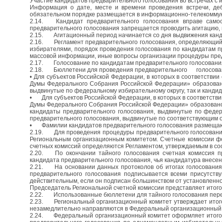
Участие кандидатов предварительного голосования во встречах с 
Информация о дате, месте и времени проведения встречи, деб
обязательном порядке размещается в информационно-телекоммун
2.14.
Кандидат предварительного голосования вправе сам
предварительного голосования запрещается проводить агитацию, 
2.15.
Агитационный период начинается со дня выдвижения канд
2.16.
Регламент предварительного голосования, определяющий 
избирателями, порядок проведения голосования по кандидатам п
массовой информации, иные вопросы организации процедуры пре
2.17.
Голосование по кандидатам предварительного голосовани
2.18.
Бюллетени для проведения предварительного
голосова
• Для субъектов Российской Федерации, в которых в соответств
Думы Федерального Собрания Российской Федерации» образован 
выдвинутые по федеральному избирательному округу, так и канди
•
Для субъектов Российской Федерации, в которых в соответст
Думы Федерального Собрания Российской Федерации» образовано 
кандидаты предварительного голосования, выдвинутые по феде
предварительного голосования, выдвинутые по соответствующим
•
Фамилии кандидатов предварительного голосования размещаю
2.19.
Для проведения процедуры предварительного голосовани
Региональным организационным комитетом. Счетные комиссии фо
счетных комиссий определяются Регламентом, утверждаемым в соо
2.20.
По окончании тайного голосования счетная комиссия п
кандидата предварительного голосования, чья кандидатура внесена
2.21.
На основании данных протоколов об итогах голосования
предварительного голосования подписывается всеми присутств
действительным, если он подписан большинством от установленно
Председатель Региональной счетной комиссии представляет итого
2.22.
Использованные бюллетени для тайного голосования пере
2.23.
Региональный организационный комитет утверждает итог
незамедлительно направляются в Федеральный организационный 
2.24.
Федеральный организационный комитет оформляет итогов