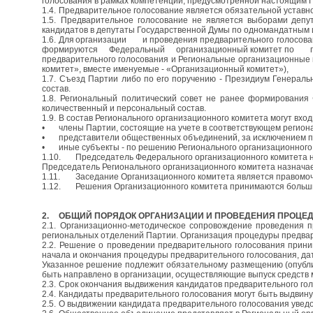
голосования в рамках компетенции, предусмотренной настоящим 
1.4.
Предварительное голосование является обязательной уставно
1.5.
Предварительное голосование не является выборами депу
кандидатов в депутаты Государственной Думы по одномандатным 
1.6.
Для
организации
и проведения предварительного
голосов
формируются
Федеральный
организационный комитет по
предварительного голосования и Региональные организационные
комитет», вместе именуемые - «Организационный комитет»),
1.7.
Съезд Партии либо по его поручению - Президиум Генераль
состав.
1.8.
Региональный политический совет не ранее формирования 
количественный и персональный состав.
1.9.
В состав Регионального организационного комитета могут вход
•
члены Партии, состоящие на учете в соответствующем регион
•
представители общественных объединений, за исключением п
•
иные субъекты - по решению Регионального организационного
1.10.
Председатель Федерального организационного комитета н
Председатель Регионального организационного комитета назнача
1.11.
Заседание Организационного комитета является правомочн
1.12.
Решения Организационного комитета принимаются большин
2.
ОБЩИЙ ПОРЯДОК ОРГАНИЗАЦИИ И ПРОВЕДЕНИЯ ПРОЦЕ
2.1.
Организационно-методическое сопровождение проведения п
региональных отделений Партии. Организация процедуры предвар
2.2.
Решение о проведении предварительного голосования приним
начала и окончания процедуры предварительного голосования, дат
Указанное решение подлежит обязательному размещению (опублик
быть направлено в организации, осуществляющие выпуск средств
2.3.
Срок окончания выдвижения кандидатов предварительного го
2.4.
Кандидаты предварительного голосования могут быть выдвину
2.5.
О выдвижении кандидата предварительного голосования увед