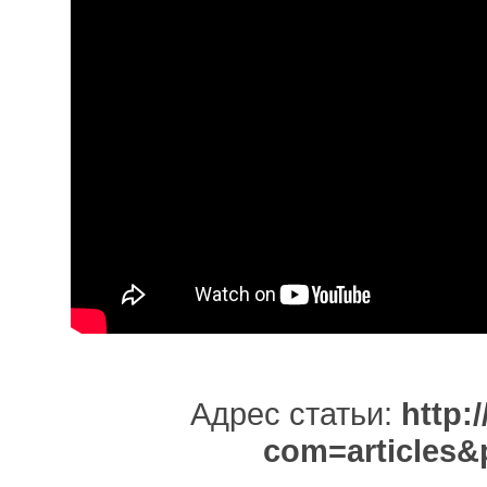
Адрес статьи:
http:/
com=articles&