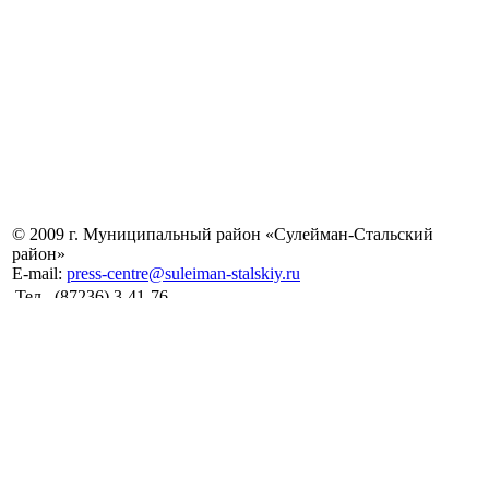
© 2009 г. Муниципальный район «Сулейман-Стальский
район»
E-mail:
press-centre@suleiman-stalskiy.ru
Тел.
(87236) 3-41-76