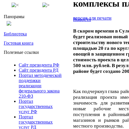
комплексы п
Панорамы
версия для печати
Новости
В скором времени в Су
Библиотека
будет реализован новый
строительству нового т
Гостевая книга
площадью 20 га по кру
Полезные ссылки
овощей в защищенном г
стоимость проекта в це
Сайт президента РФ
500 млн. рублей. В резу
Сайт президента РД
районе будет создано 20
Портал методической
поддержки
реализации
федерального закона
Как подчеркнул глава ра
210-ФЗ
реализация проекта име
Портал
значимость для развити
государственных
новые рабочие места
услуг РФ
поступления в районны
Портал
магазинов и рынков ра
государственных
местного производства.
услуг РД