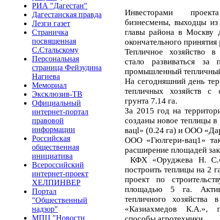
РИА "Дагестан"
Инвесторами проект
Дагестанская правда
бизнесмены, выходцы из
Лезги газет
главы района в Москву 
Страничка
посвященная
окончательного принятия
С.Стальскому
Тепличное хозяйство в
Персональная
стало развиваться за 
страница Фейзудина
промышленный тепличный
Нагиева
На сегодняшний день тер
Мемориал
тепличных хозяйств с
Эксклюзив-ТВ
грунта 7.14 га.
Официальный
За 2015 год на террито
интернет-портал
созданы новое теплицы в
правовой
информации
вацl» (0.24 га) и ООО «Да
Российская
ООО «Гюлгери-вац1» та
общественная
расширение площадей закр
инициатива
КФХ «Оруджева Н. С.»
Всероссийский
построить теплицы на 2 г
интернет-проект
проект по строительст
ХЕЛПИНВЕР
площадью 5 га. Актив
Портал
тепличного хозяйства 
"Общественный
«Казиахмедов К.А.», 
надзор"
МПЦ "Новости
способы агротехники.