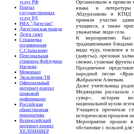
Организовали и провели 
услуг РФ
Портал
языка и литературы
государственных
Абдуразакова и КТНД
услуг РД
приняли участие адми
РИА "Дагестан"
учащиеся, а также при
Дагестанская правда
уважаемые люди села.
Лезги газет
К мероприятию был 
Страничка
традиционными блюдами 
посвященная
виды чуду, томленое в т
С.Стальскому
(давугъа), ореховая халва
Персональная
страница Фейзудина
свежие, сушеные фрукты 
Нагиева
Праздничное представл
Мемориал
народной песни «Яра
Эксклюзив-ТВ
Жабраилом Алиевым.
Официальный
Далее учительница родно
интернет-портал
Меджидова рассказала 
правовой
сувар», истории во
информации
национальной кухни лезги
Российская
Учащиеся прочитали с
общественная
инициатива
историческом прошлом н
Всероссийский
Мероприятие прошло в
интернет-проект
обстановке с пользой для
ХЕЛПИНВЕР