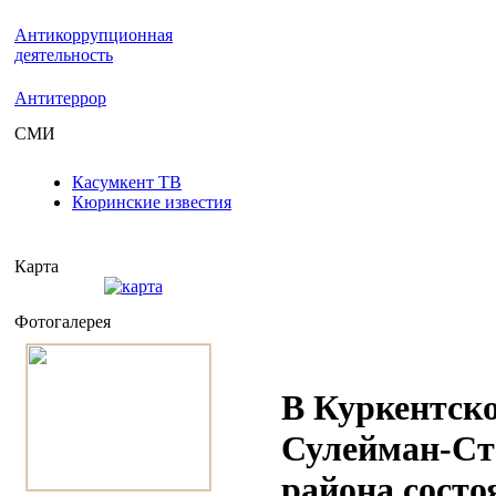
Антикоррупционная
деятельность
Антитеррор
СМИ
Касумкент ТВ
Кюринские известия
Карта
Фотогалерея
В Куркентс
Сулейман-Ст
района состо