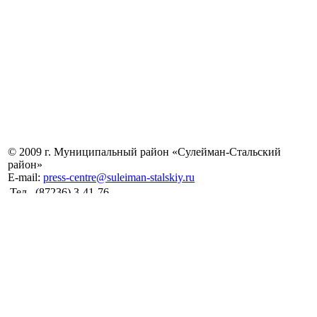
© 2009 г. Муниципальный район «Сулейман-Стальский
район»
E-mail:
press-centre@suleiman-stalskiy.ru
Тел.
(87236) 3-41-76