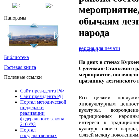
мероприятие
Панорамы
обычаям лез
народа
версия для печати
Новости
Библиотека
На днях в стенах Курк
Гостевая книга
Сулейман-Стальского р
мероприятие, посвящен
Полезные ссылки
празднику лезгинского 
Сайт президента РФ
Сайт президента РД
Его целями послужи
Портал методической
этнокультурным ценно
поддержки
культуры, возрожден
реализации
традиционных народны
федерального закона
интереса к традицион
210-ФЗ
культуре своего народа
Портал
связей между поколениям
государственных