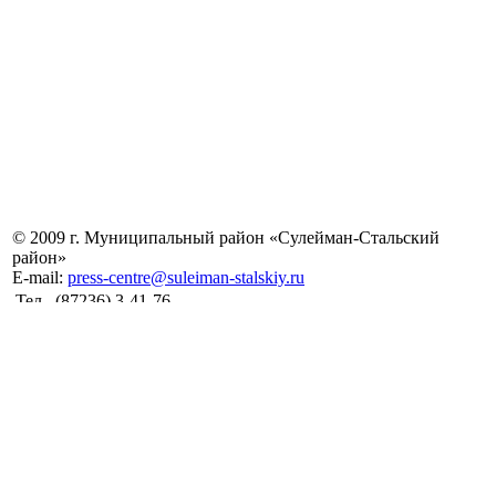
© 2009 г. Муниципальный район «Сулейман-Стальский
район»
E-mail:
press-centre@suleiman-stalskiy.ru
Тел.
(87236) 3-41-76