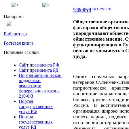
версия для печати
Новости
Панорамы
Общественные организа
факторами общественны
упорядочивают обществ
Библиотека
общественное мнение. С
Гостевая книга
функционирующих в Су
нельзя не упомянуть о С
Полезные ссылки
труда.
Сайт президента РФ
Сайт президента РД
Портал методической
Одним из важных напра
поддержки
ветеранов Сулейман-Сталь
реализации
патриотическое, нравст
федерального закона
воспитание подрастающе
210-ФЗ
боевых, трудовых традиц
Портал
России. В воспитатель
государственных
организация широко испо
услуг РФ
нашего народа, подвиги
Портал
государственных
исполнении интернациона
услуг РД
Руководит организац