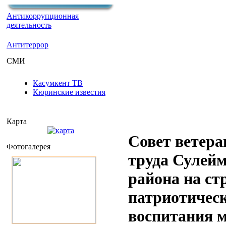
Антикоррупционная
деятельность
Антитеррор
СМИ
Касумкент ТВ
Кюринские известия
Карта
Совет ветера
Фотогалерея
труда Сулей
района на ст
патриотичес
воспитания 