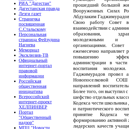
РИА "Дагестан"
прошедший большой жи
Дагестанская правда
Вооруженных Силах Рос
Лезги газет
Абдулаким Гаджимурадов
Страничка
Свою работу Совет ве
посвященная
взаимодействии с админи
С.Стальскому
образования, здрав
Персональная
молодежными и др
страница Фейзудина
Нагиева
организациями. Совет
Мемориал
ежемесячно направляет р
Эксклюзив-ТВ
повышению эффект
Официальный
администрации в части 
интернет-портал
воспитания молодежи.
правовой
Гаджимурадов провел а
информации
Новопоселковой СО
Российская
направлений воспитател
общественная
Более того, он выступил 
инициатива
Всероссийский
шефство отдельных класс
интернет-проект
Кодекса чести школьника
ХЕЛПИНВЕР
и патриотического воспи
Портал
принятие Кодекса че
"Общественный
формированию активной 
надзор"
лидерских качеств учащи
МПЦ "Новости