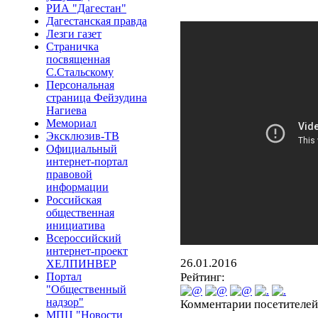
РИА "Дагестан"
Дагестанская правда
Лезги газет
Страничка
посвященная
С.Стальскому
Персональная
страница Фейзудина
Нагиева
Мемориал
Эксклюзив-ТВ
Официальный
интернет-портал
правовой
информации
Российская
общественная
инициатива
Всероссийский
интернет-проект
26.01.2016
ХЕЛПИНВЕР
Рейтинг:
Портал
"Общественный
надзор"
Комментарии посетителей
МПЦ "Новости