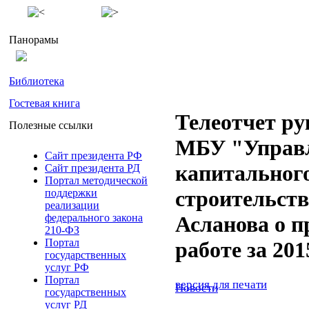
Панорамы
Библиотека
Гостевая книга
Телеотчет ру
Полезные ссылки
МБУ "Управ
Сайт президента РФ
капитальног
Сайт президента РД
Портал методической
строительст
поддержки
реализации
федерального закона
Асланова о п
210-ФЗ
Портал
работе за 201
государственных
услуг РФ
Портал
версия для печати
Новости
государственных
услуг РД