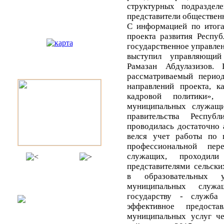
структурных подраздел
представители обществен
С информацией по итога
Карта
проекта развития Респу
государственное управлен
выступил управляющий
Рамазан Абдулазизов.
Фотогалерея
рассматриваемый перио
направлений проекта, к
кадровой политики», 
муниципальных служащи
правительства Респуб
проводилась достаточно а
велся учет работы по
профессиональной пер
служащих, проходил
представителями сельски
в образовательных 
Панорамы
муниципальных служ
государству - служба 
эффективное предоста
муниципальных услуг ч