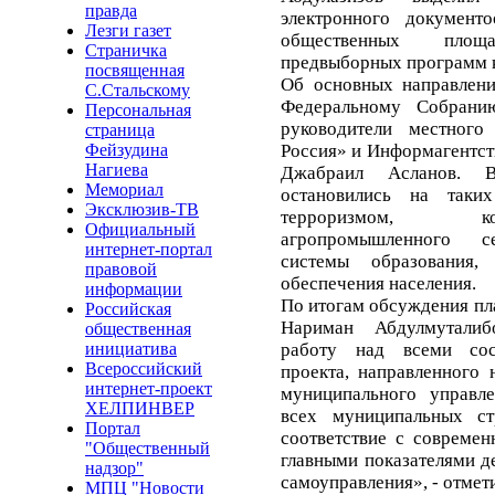
правда
электронного документ
Лезги газет
общественных пло
Страничка
предвыборных программ 
посвященная
Об основных направлен
С.Стальскому
Федеральному Собрани
Персональная
руководители местного
страница
Россия» и Информагентст
Фейзудина
Нагиева
Джабраил Асланов. В
Мемориал
остановились на таки
Эксклюзив-ТВ
терроризмом, ко
Официальный
агропромышленного се
интернет-портал
системы образования,
правовой
обеспечения населения.
информации
По итогам обсуждения пл
Российская
Нариман Абдулмуталиб
общественная
работу над всеми сос
инициатива
Всероссийский
проекта, направленного
интернет-проект
муниципального управле
ХЕЛПИНВЕР
всех муниципальных с
Портал
соответствие с совреме
"Общественный
главными показателями д
надзор"
самоуправления», - отмети
МПЦ "Новости