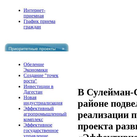
Интернет-
приемная
График приема
граждан
Приоритетные проекты
Обеление
Экономики
Создание "точек
роста"
Инвестиции в
В Сулейман-
Дагестан
Новая
районе подве
индустриализация
Эффективный
реализации 
агропромышленный
комплекс
проекта разв
Эффективное
государственное
управление