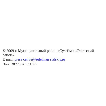
© 2009 г. Муниципальный район «Сулейман-Стальский
район»
E-mail:
press-centre@suleiman-stalskiy.ru
Тел.
(87236) 3-41-76