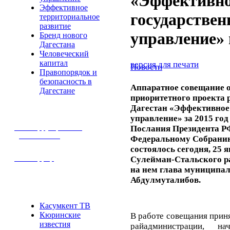
«Эффективн
Эффективное
государствен
территориальное
развитие
управление» 
Бренд нового
Дагестана
Человеческий
капитал
версия для печати
Новости
Правопорядок и
безопасность в
Аппаратное совещание о
Дагестане
приоритетного проекта 
Дагестан «Эффективное
управление» за 2015 го
Антикоррупционная
Послания Президента Р
деятельность
Федеральному Собранию 
состоялось сегодня, 25 
Антитеррор
Сулейман-Стальского р
на нем глава муниципа
Абдулмуталибов.
СМИ
Касумкент ТВ
Кюринские
В работе совещания приня
известия
райадминистрации, на