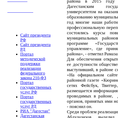
Библиотека
района в 2015 году 
Дагестанским госуд
Гостевая книга
университетом на оказан
образованию муниципаль
Полезные ссылки
год многие наши работ
профессиональную перепо
состоялись курсы пов
Сайт президента
муниципальных районо
РФ
программе «Государс
Сайт президента
управление», где прин
РД
района», - отметил Рамаз
Портал
Для обеспечения открыт
методической
поддержки
ее доступности обществе
реализации
выступивший, в районе с
федерального
«На официальном сайте
закона 210-ФЗ
районной газете «Кюринс
Портал
сетях Фейсбук, Твиттер
государственных
размещается информация
услуг РФ
проводимых в районе, 
Портал
органов, принятых ими н
государственных
- пояснил он.
услуг РД
РИА "Дагестан"
Среди проблем реализации
Дагестанская
Абдулазизов выделил 